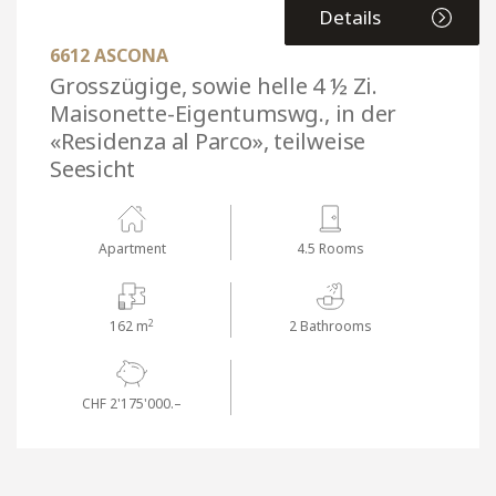
Details
6612 ASCONA
Grosszügige, sowie helle 4 ½ Zi.
Maisonette-Eigentumswg., in der
«Residenza al Parco», teilweise
Seesicht
Apartment
4.5 Rooms
2
162 m
2 Bathrooms
CHF 2'175'000.–