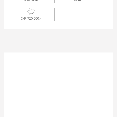
Available
97 m
CHF 720'000.–