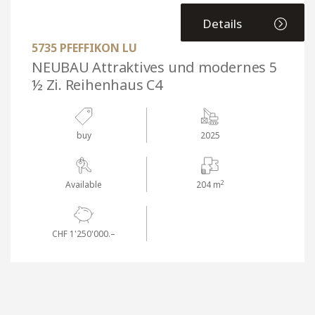
Details
5735 PFEFFIKON LU
NEUBAU Attraktives und modernes 5
½ Zi. Reihenhaus C4
buy
2025
2
Available
204 m
CHF 1'250'000.–