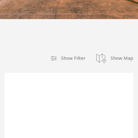
Search real estate for sale and rent
Show Filter
Show Map
WHERE?
WHAT?
ROOMS FROM
ROOMS TO
0
8