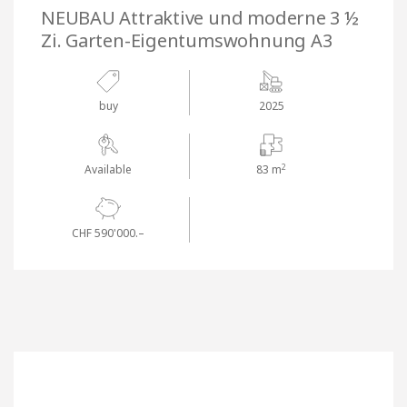
NEUBAU Attraktive und moderne 3 ½
Zi. Garten-Eigentumswohnung A3
buy
2025
2
Available
83 m
CHF 590'000.–